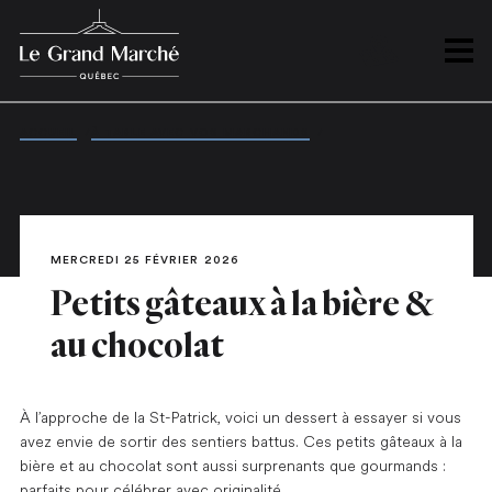
PLAN
Ouvrir
ACCUEIL
/
À TABLE AVEC VOS MARCHANDS
/
PETITS GÂTEAUX À LA B
MERCREDI 25 FÉVRIER 2026
Petits gâteaux à la bière &
au chocolat
À l’approche de la St-Patrick, voici un dessert à essayer si vous
avez envie de sortir des sentiers battus. Ces petits gâteaux à la
bière et au chocolat sont aussi surprenants que gourmands :
parfaits pour célébrer avec originalité.