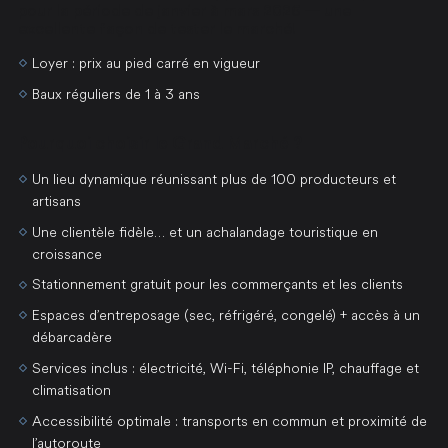
pour la période de janvier à mars 2026 — une
excellente façon de tester le marché!
Loyer : prix au pied carré en vigueur
Baux réguliers de 1 à 3 ans
Pourquoi choisir le Grand Marché ?
Un lieu dynamique réunissant plus de 100 producteurs et
artisans
Une clientèle fidèle… et un achalandage touristique en
croissance
Stationnement gratuit pour les commerçants et les clients
Espaces d’entreposage (sec, réfrigéré, congelé) + accès à un
débarcadère
Services inclus : électricité, Wi-Fi, téléphonie IP, chauffage et
climatisation
Accessibilité optimale : transports en commun et proximité de
l’autoroute