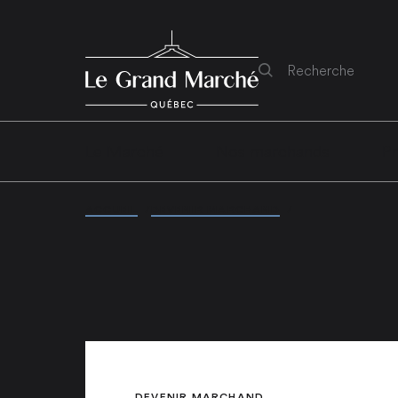
Rechercher
Le Marché
Nos marchands
Pr
ACCUEIL
/
DEVENIR MARCHAND
/
SAISONNIER
DEVENIR MARCHAND