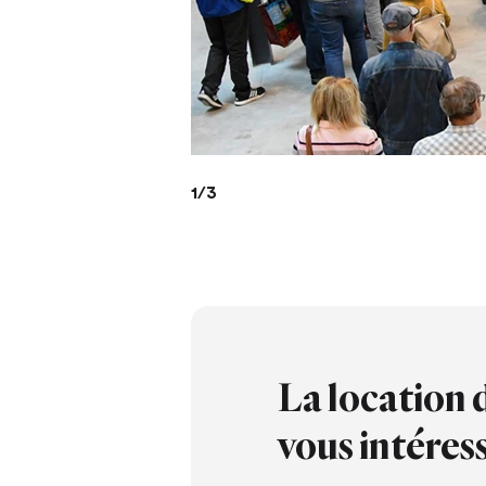
1
/
3
La location 
vous intéress