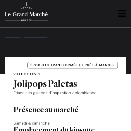
PLAN
Ouvrir
ACCUEIL
/
MARCHANDS
/
JOLIPOPS PALETAS
PRODUITS TRANSFORMÉS ET PRÊT-À-MANGER
VILLE DE LÉVIS
Jolipops Paletas
Friandises glacées d'inspiration colombienne
Présence au marché
Samedi & dimanche
Emplacement du kiosque