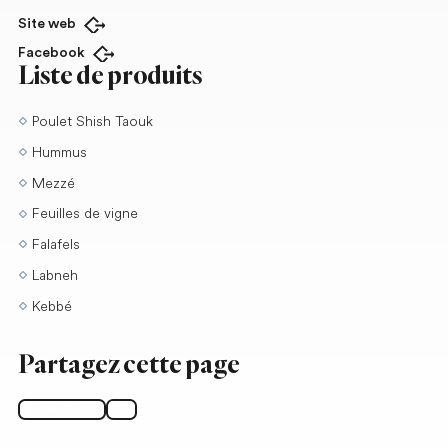
Site web
Ouvrir dans un nouvel onglet
Facebook
Ouvrir dans un nouvel onglet
Liste de produits
Poulet Shish Taouk
Hummus
Mezzé
Feuilles de vigne
Falafels
Labneh
Kebbé
Partagez cette page
Facebook
X