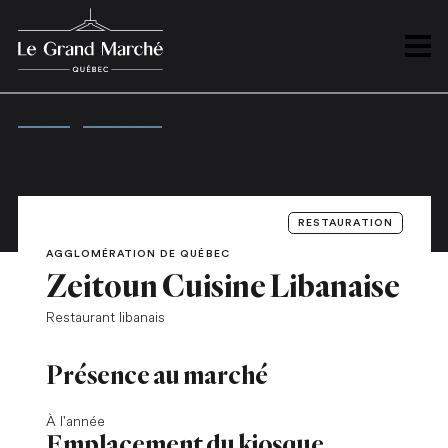
PLAN
Ouvrir
ACCUEIL
/
MARCHANDS
/
ZEITOUN CUISINE LIBANAISE
RESTAURATION
AGGLOMÉRATION DE QUÉBEC
Zeitoun Cuisine Libanaise
Restaurant libanais
Présence au marché
À l'année
Emplacement du kiosque