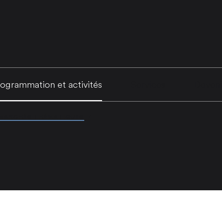
ogrammation et activités
Services
Deven
 MARCHÉS THÉMATIQUES
/
MARCHÉ DES DISTILLERIES DU QUÉBE