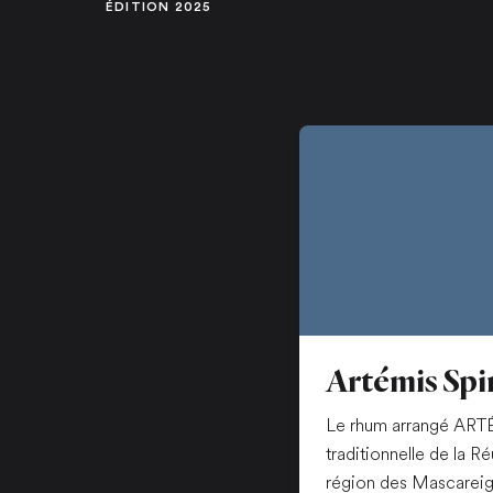
ÉDITION 2025
Entreprises participantes
Artémis Spi
Le rhum arrangé ARTÉ
traditionnelle de la 
région des Mascareig