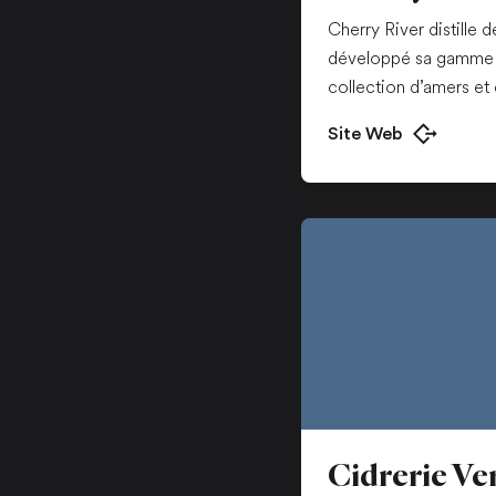
Cherry River distille 
développé sa gamme d’
collection d’amers et 
Site Web
Ouvrir dans u
Cidrerie Ve