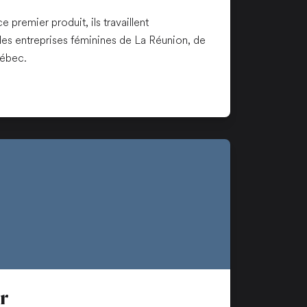
e premier produit, ils travaillent
es entreprises féminines de La Réunion, de
ébec.
n nouvel onglet
r