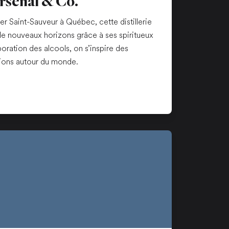
Arsenal & Co.
ier Saint-Sauveur à Québec, cette distillerie
de nouveaux horizons grâce à ses spiritueux
boration des alcools, on s’inspire des
tions autour du monde.
n nouvel onglet