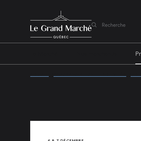
Rechercher
Le Marché
Nos marchands
Pr
ACCUEIL
/
PROGRAMMATION ET ACTIVITÉS
/
LES
6 & 7 DÉCEMBRE