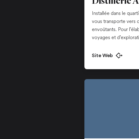
Distillerie 
Installée dans le quart
vous transporte vers 
envoûtants. Pour l’éla
voyages et d’explora
Site Web
Ouvrir dans u