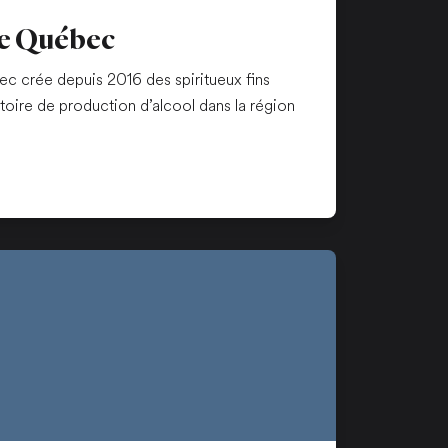
 de Québec
bec crée depuis 2016 des spiritueux fins
istoire de production d’alcool dans la région
n nouvel onglet