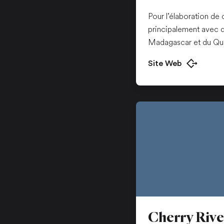
Pour l’élaboration de c
principalement avec d
Madagascar et du Qu
Site Web
Ouvrir dans u
Cherry Rive