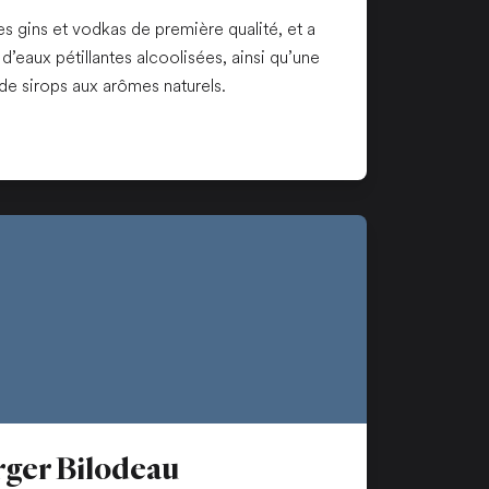
des gins et vodkas de première qualité, et a
eaux pétillantes alcoolisées, ainsi qu’une
de sirops aux arômes naturels.
n nouvel onglet
rger Bilodeau