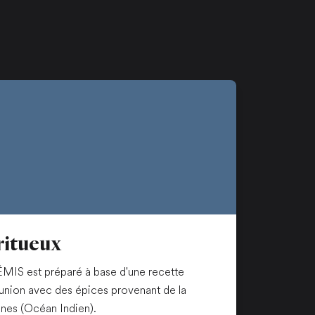
ritueux
MIS est préparé à base d'une recette
Réunion avec des épices provenant de la
nes (Océan Indien).