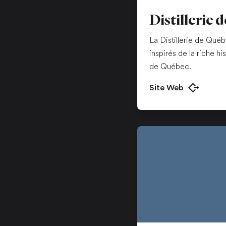
Distillerie
La Distillerie de Qué
inspirés de la riche h
de Québec.
Site Web
Ouvrir dans u