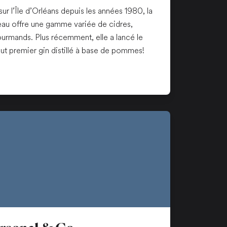
sur l’Île d’Orléans depuis les années 1980, la
eau offre une gamme variée de cidres,
ourmands. Plus récemment, elle a lancé le
out premier gin distillé à base de pommes!
n nouvel onglet