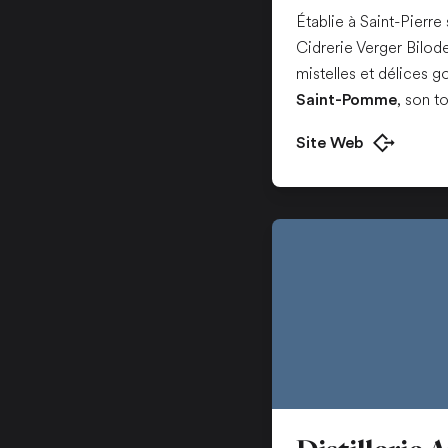
Établie à Saint-Pierre 
Cidrerie Verger Bilod
mistelles et délices g
, son t
Saint-Pomme
Site Web
Ouvrir dans u